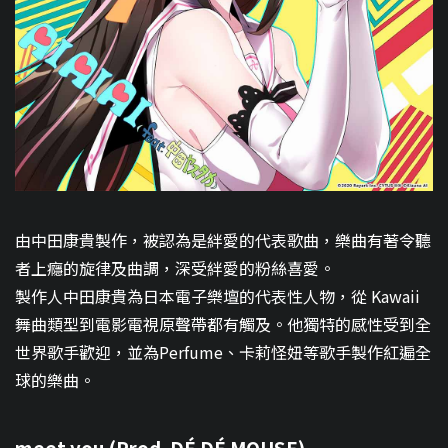
由中田康貴製作，被認為是絆愛的代表歌曲，樂曲有著令聽
者上癮的旋律及曲調，深受絆愛的粉絲喜愛。
製作人中田康貴為日本電子樂壇的代表性人物，從 Kawaii
舞曲類型到電影電視原聲帶都有觸及。他獨特的感性受到全
世界歌手歡迎，並為Perfume、卡莉怪妞等歌手製作紅遍全
球的樂曲。
meet you (Prod. DÉ DÉ MOUSE)