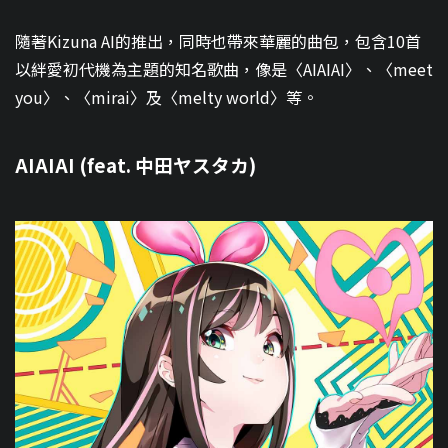
隨著Kizuna AI的推出，同時也帶來華麗的曲包，包含10首
以絆愛初代機為主題的知名歌曲，像是〈AIAIAI〉、〈meet
you〉、〈mirai〉及〈melty world〉等。
AIAIAI (feat. 中田ヤスタカ)