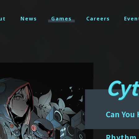
ut
News
Games
Careers
Even
Cyt
Can You 
Rhythm