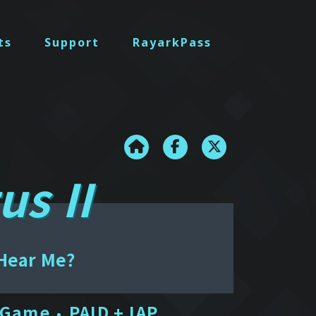
ts
Support
RayarkPass
us II
Hear Me?
 Game
PAID + IAP