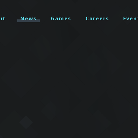
ut
News
Games
Careers
Even