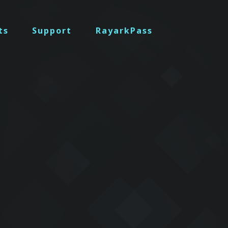
ts
Support
RayarkPass