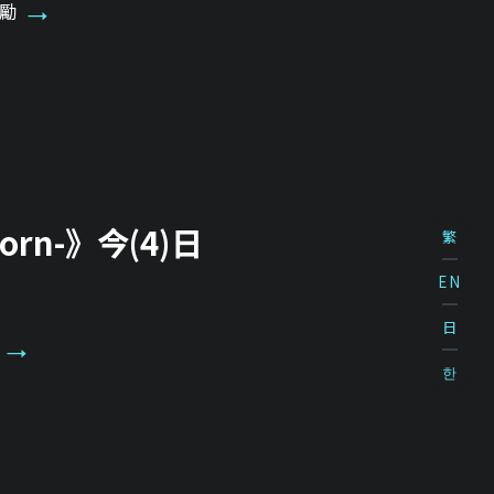
勵
orn-》今(4)日
繁
EN
日
한