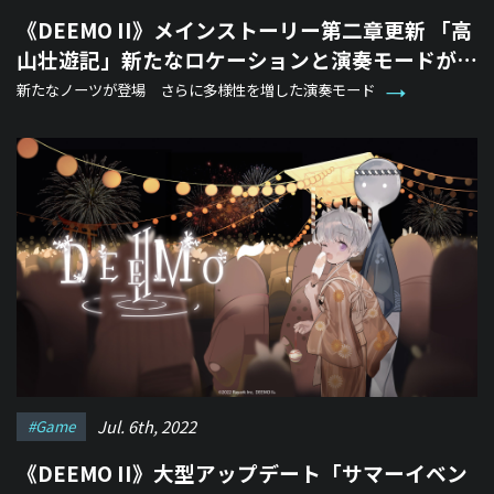
《DEEMO II》メインストーリー第二章更新 「高
山壮遊記」新たなロケーションと演奏モードが登
場
新たなノーツが登場 さらに多様性を増した演奏モード
Jul. 6th, 2022
#game
《DEEMO II》大型アップデート「サマーイベン